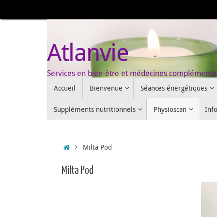
Passer
au
contenu
Atlanvie
Services en bien-être et médecines complémenta
Passer
Accueil
Bienvenue
Séances énergétiques
au
contenu
Suppléments nutritionnels
Physioscan
Inf
Accueil
Milta Pod
Milta Pod