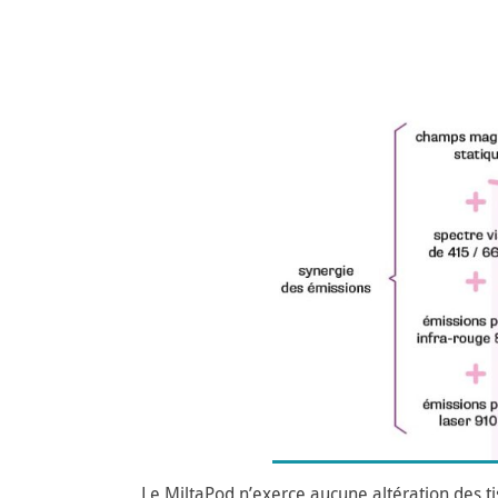
Le MiltaPod n’exerce aucune altération des t