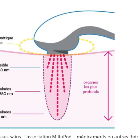
issus sains. L’association MiltaPod + médicaments ou autres thé