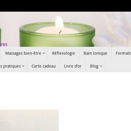
ires
Massages bien-être
Réflexologie
Bain Ionique
Formati
os pratiques
Carte cadeau
Livre d’or
Blog