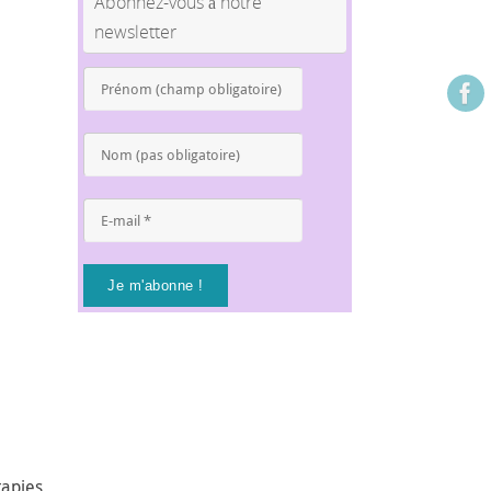
Abonnez-vous à notre
newsletter
Prénom
(champ
obligatoire)
*
Nom
(pas
obligatoire)
E-
mail
*
rapies