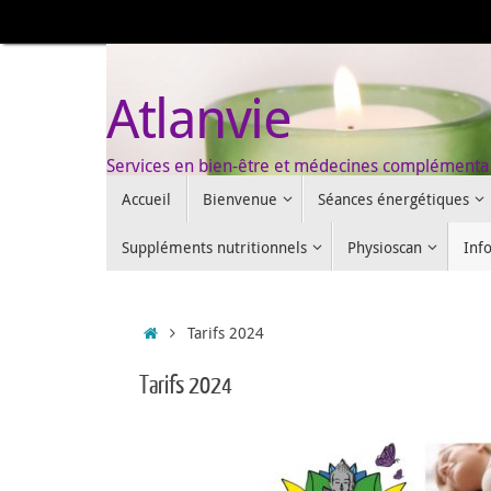
Passer
au
contenu
Atlanvie
Services en bien-être et médecines complémenta
Passer
Accueil
Bienvenue
Séances énergétiques
au
contenu
Suppléments nutritionnels
Physioscan
Inf
Accueil
Tarifs 2024
Tarifs 2024