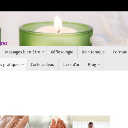
ires
Massages bien-être
Réflexologie
Bain Ionique
Formati
os pratiques
Carte cadeau
Livre d’or
Blog