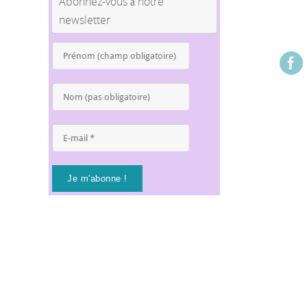
Abonnez-vous à notre
newsletter
Prénom
(champ
obligatoire)
*
Nom
(pas
obligatoire)
E-
mail
*