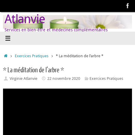
Passer
au
Atlanvie
contenu
Services en bien-être et médecines complémentaires
Accueil
Exercices Pratiques
* La méditation de l’arbre *
* La méditation de l’arbre *
Virginie Atlanvie
22 novembre 2020
Exercices Pratiques