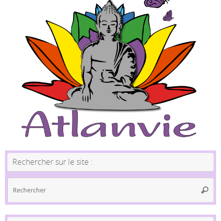
Rechercher sur le site :
Re
Reche
po
: