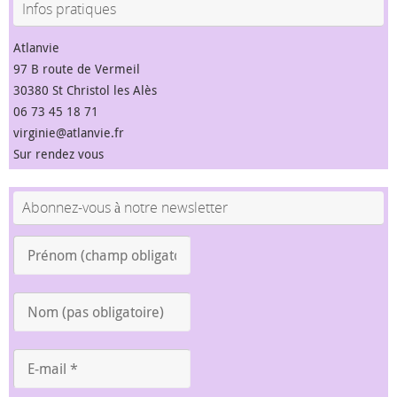
Infos pratiques
Atlanvie
97 B route de Vermeil
30380 St Christol les Alès
06 73 45 18 71
virginie@atlanvie.fr
Sur rendez vous
Abonnez-vous à notre newsletter
Prénom
(champ
obligatoire)
Nom
*
(pas
obligatoire)
E-
mail