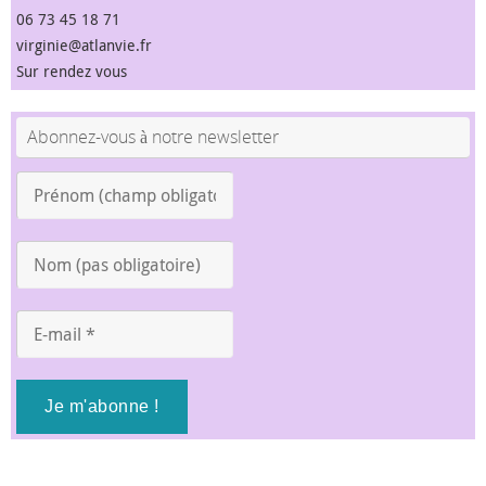
06 73 45 18 71
virginie@atlanvie.fr
Sur rendez vous
Abonnez-vous à notre newsletter
Prénom
(champ
obligatoire)
Nom
*
(pas
obligatoire)
E-
mail
*