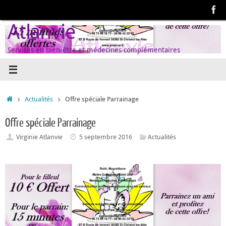
Passer
au
Atlanvie
contenu
Services en bien-être et médecines complémentaires
Accueil
Actualités
Offre spéciale Parrainage
Offre spéciale Parrainage
Virginie Atlanvie
5 septembre 2016
Actualités