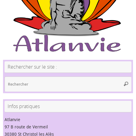
Rechercher sur le site :
Re
Reche
po
:
Infos pratiques
Atlanvie
97 B route de Vermeil
30380 St Christol les Alès