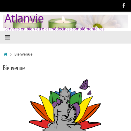
Passer
au
Atlanvie
contenu
Services en bien-être et médecines complémentaires
Accueil
Bienvenue
Bienvenue