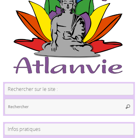
Rechercher sur le site :
Re
Reche
po
:
Infos pratiques