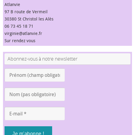
Atlanvie
97 B route de Vermeil
30380 St Christol les Alès
06 73 45 18 71
virginie@atlanvie.fr
Sur rendez vous
Abonnez-vous à notre newsletter
Prénom
(champ
obligatoire)
Nom
*
(pas
obligatoire)
E-
mail
*