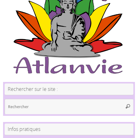
Rechercher sur le site :
Re
Reche
po
:
Infos pratiques