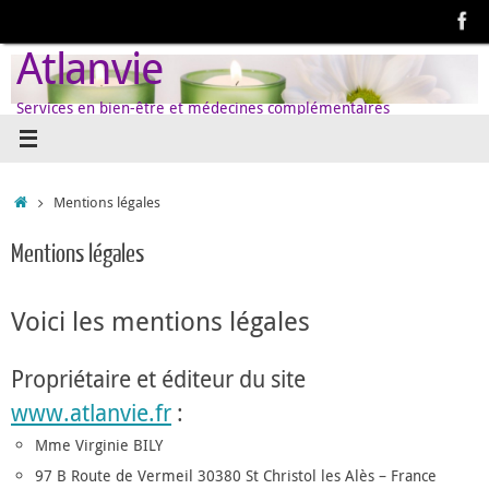
Passer
au
Atlanvie
contenu
Services en bien-être et médecines complémentaires
Accueil
Mentions légales
Mentions légales
Voici les mentions légales
Propriétaire et éditeur du site
www.atlanvie.fr
:
Mme Virginie BILY
97 B Route de Vermeil 30380 St Christol les Alès – France