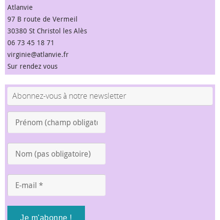
Atlanvie
97 B route de Vermeil
30380 St Christol les Alès
06 73 45 18 71
virginie@atlanvie.fr
Sur rendez vous
Abonnez-vous à notre newsletter
Prénom
(champ
obligatoire)
Nom
*
(pas
obligatoire)
E-
mail
*