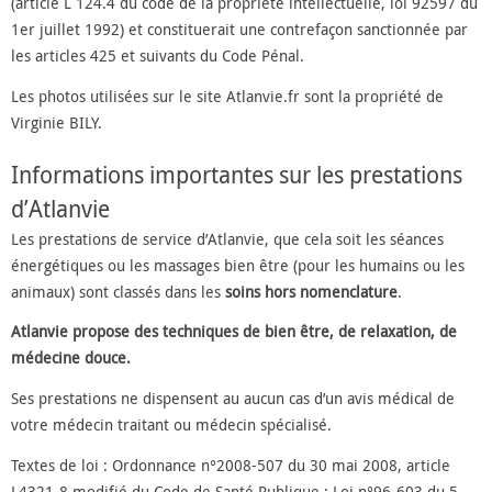
(article L 124.4 du code de la propriété intellectuelle, loi 92597 du
1er juillet 1992) et constituerait une contrefaçon sanctionnée par
les articles 425 et suivants du Code Pénal.
Les photos utilisées sur le site Atlanvie.fr sont la propriété de
Virginie BILY.
Informations importantes sur les prestations
d’Atlanvie
Les prestations de service d’Atlanvie, que cela soit les séances
énergétiques ou les massages bien être (pour les humains ou les
animaux) sont classés dans les
soins hors nomenclature
.
Atlanvie propose des techniques de bien être, de relaxation, de
médecine douce.
Ses prestations ne dispensent au aucun cas d’un avis médical de
votre médecin traitant ou médecin spécialisé.
Textes de loi : Ordonnance n°2008-507 du 30 mai 2008, article
L4321-8 modifié du Code de Santé Publique ; Loi n°96-603 du 5