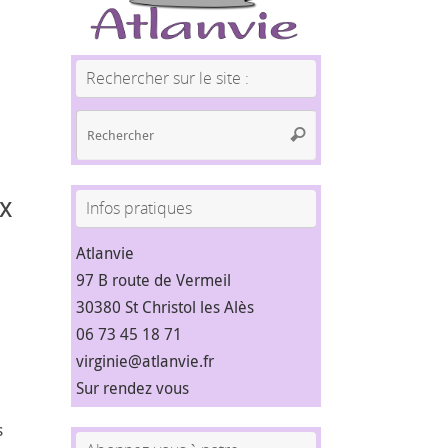
Rechercher sur le site :
Recherche
Rechercher
pour
:
x
Infos pratiques
Atlanvie
97 B route de Vermeil
30380 St Christol les Alès
06 73 45 18 71
virginie@atlanvie.fr
Sur rendez vous
s