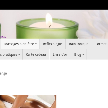
ires
Massages bien-être
Réflexologie
Bain Ionique
Formati
os pratiques
Carte cadeau
Livre d’or
Blog
yanga