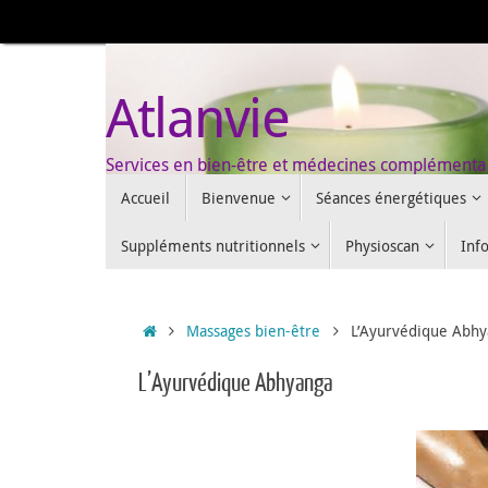
Passer
au
contenu
Atlanvie
Services en bien-être et médecines complémenta
Passer
Accueil
Bienvenue
Séances énergétiques
au
contenu
Suppléments nutritionnels
Physioscan
Inf
Accueil
Massages bien-être
L’Ayurvédique Abh
L’Ayurvédique Abhyanga