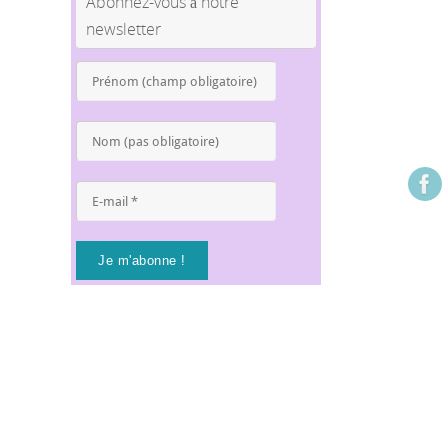
Abonnez-vous à notre
newsletter
Prénom
(champ
obligatoire)
*
Nom
(pas
obligatoire)
E-
mail
*