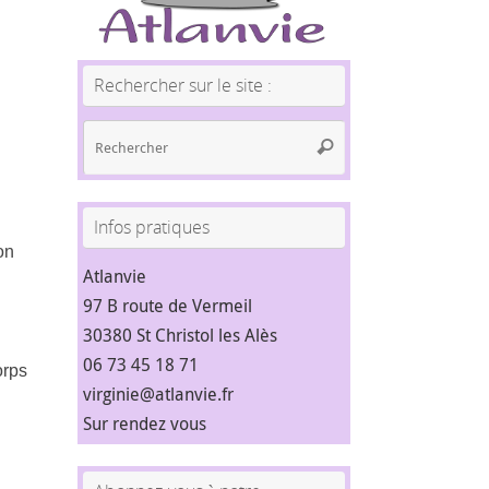
Rechercher sur le site :
Recherche
Rechercher
pour
:
Infos pratiques
on
Atlanvie
97 B route de Vermeil
30380 St Christol les Alès
06 73 45 18 71
orps
virginie@atlanvie.fr
Sur rendez vous