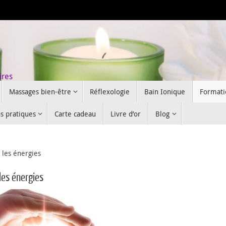
ires
Massages bien-être
Réflexologie
Bain Ionique
Formati
os pratiques
Carte cadeau
Livre d’or
Blog
 les énergies
les énergies