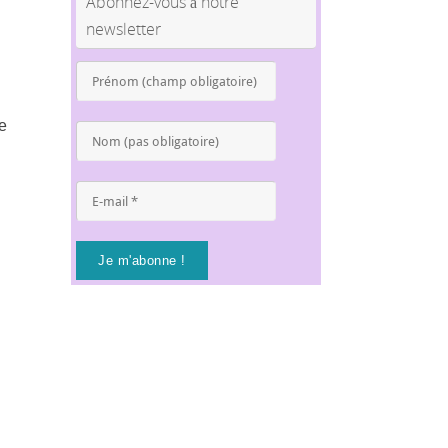
Abonnez-vous à notre
newsletter
Prénom
(champ
obligatoire)
te
*
Nom
(pas
obligatoire)
E-
mail
*