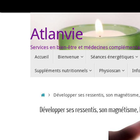
Passer
au
contenu
Atlanvie
Services en bien-être et médecines complémenta
Passer
Accueil
Bienvenue
Séances énergétiques
au
contenu
Suppléments nutritionnels
Physioscan
Inf
Accueil
Développer ses ressentis, son magnétisme,
Développer ses ressentis, son magnétisme, 