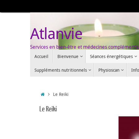
Passer
au
contenu
Atlanvie
Services en bien-être et médecines complémenta
Passer
Accueil
Bienvenue
Séances énergétiques
au
contenu
Suppléments nutritionnels
Physioscan
Inf
Accueil
Le Reiki
Le Reiki