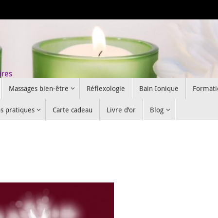
ires
Massages bien-être
Réflexologie
Bain Ionique
Formati
os pratiques
Carte cadeau
Livre d’or
Blog