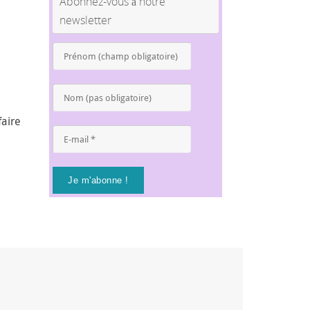
Abonnez-vous à notre
newsletter
Prénom
(champ
obligatoire)
*
Nom
(pas
obligatoire)
faire
E-
mail
*