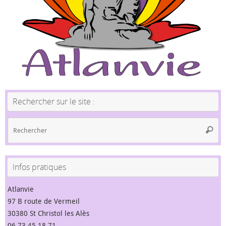
Rechercher sur le site :
Re
Reche
po
:
Infos pratiques
Atlanvie
97 B route de Vermeil
30380 St Christol les Alès
06 73 45 18 71