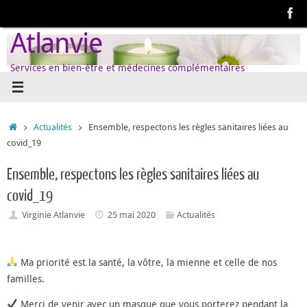
Passer
au
Atlanvie
contenu
Services en bien-être et médecines complémentaires
Accueil
Actualités
Ensemble, respectons les règles sanitaires liées au
covid_19
Ensemble, respectons les règles sanitaires liées au
covid_19
Virginie Atlanvie
25 mai 2020
Actualités
Ma priorité est la santé, la vôtre, la mienne et celle de nos
familles.
Merci de venir avec un masque que vous porterez pendant la