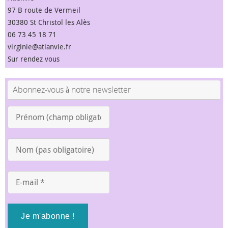
97 B route de Vermeil
30380 St Christol les Alès
06 73 45 18 71
virginie@atlanvie.fr
Sur rendez vous
Abonnez-vous à notre newsletter
Prénom
(champ
obligatoire)
Nom
*
(pas
obligatoire)
E-
mail
*