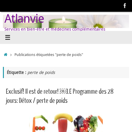
Passer
au
Atlanvie
contenu
Services en bien-être et médecines complémentaires
Accueil
Publications étiquetées "perte de poids"
Étiquette :
perte de poids
Exclusif! Il est de retour! ￼LE Programme des 28
jours: Détox / perte de poids