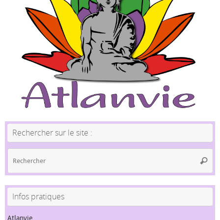
Rechercher sur le site :
Re
Reche
po
:
Infos pratiques
Atlanvie