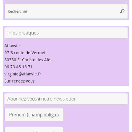
Re
Reche
po
:
Infos pratiques
Atlanvie
97 B route de Vermeil
30380 St Christol les Alès
06 73 45 18 71
virginie@atlanvie.fr
Sur rendez vous
Abonnez-vous à notre newsletter
Prénom
(champ
obligatoire)
Nom
*