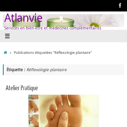
Passer
au
Atlanvie
contenu
Services en bien-être et médecines complémentaires
Accueil
Publications étiquetées "Réflexologie plantaire"
Étiquette :
Réflexologie plantaire
Atelier Pratique